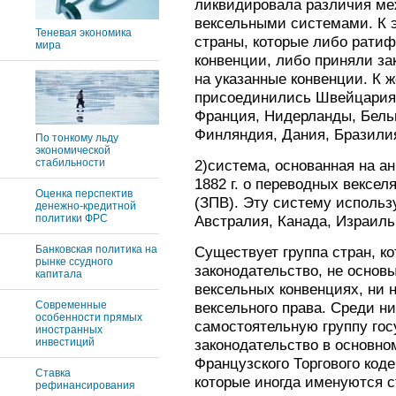
ликвидировала различия ме
вексельными системами. К 
Теневая экономика
страны, которые либо рати
мира
конвенции, либо приняли за
на указанные конвенции. К 
присоединились Швейцария,
Франция, Нидерланды, Бельг
Финляндия, Дания, Бразилия
По тонкому льду
экономической
стабильности
2)система, основанная на ан
1882 г. о переводных вексел
Оценка перспектив
(ЗПВ). Эту систему исполь
денежно-кредитной
политики ФРС
Австралия, Канада, Израиль
Банковская политика на
Существует группа стран, к
рынке ссудного
законодательство, не осно
капитала
вексельных конвенциях, ни 
Современные
вексельного права. Среди н
особенности прямых
самостоятельную группу гос
иностранных
инвестиций
законодательство в основно
Французского Торгового коде
Ставка
которые иногда именуются 
рефинансирования