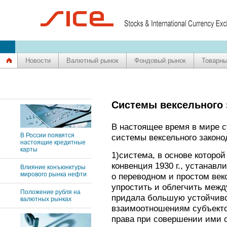
Новости
Валютный рынок
Фондовый рынок
Товарны
Системы вексельного 
В настоящее время в мире 
В России появятся
системы вексельного законо
настоящие кредитные
карты
1)система, в основе которо
конвенция 1930 г., устанав
Влияние конъюнктуры
мирового рынка нефти
о переводном и простом век
упростить и облегчить межд
Положение рубля на
придала большую устойчиво
валютных рынках
взаимоотношениям субъекто
права при совершении ими о