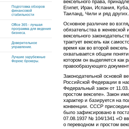
вексельного права, принадл
Подготовка обзоров
Египет, Иран, Испания, Куба
финансовой
Таиланд, Чили и ряд других.
стабильности
Основное различие во взгля
Office 365 - лучшая
программа для ведения
обязательства в женевской 
бизнеса.
вексельного законодательств
трактует вексель как самост
Доверительное
управление.
время как во второй вексель
охватывается общим поняти
Лучшие зарубежные
котором он выделяется как 
Форекс брокеры.
правообразующего документ
Законодательной основой ве
Российской Федерации в на
Федеральный закон от 11.03
простом векселе». Закон им
характер и базируется на п
конвенции. СССР присоединил
было зафиксировано в пост
07.08.1937 № 104/1341 «О в
о переводном и простом век