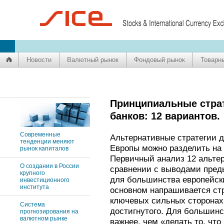
Новости
Валютный рынок
Фондовый рынок
Товарн
Принципиальные страт
банков: 12 вариантов.
Современные
Альтернативные стратегии 
тенденции меняют
Европы можно разделить на 
рынок капиталов
Первичный анализ 12 альтер
О создании в России
сравнении с выводами пред
крупного
для большинства европейски
инвестиционного
института
основном напрашивается стр
ключевых сильных сторонах
Система
достигнутого. Для большинст
прогнозирования на
валютном рынке
важнее, чем «делать то, что