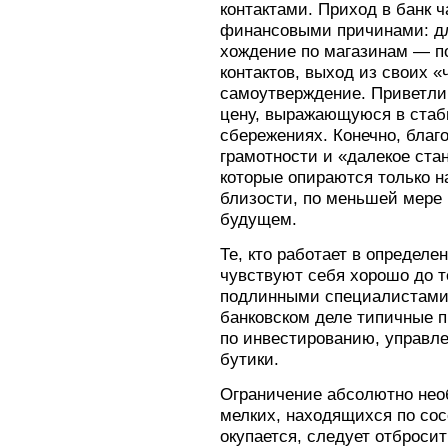
контактами. Приход в банк ч
финансовыми причинами: дл
хождение по магазинам — 
контактов, выход из своих «
самоутверждение. Приветли
цену, выражающуюся в ста
сбережениях. Конечно, благ
грамотности и «далекое ста
которые опираются только н
близости, по меньшей мере 
будущем.
Те, кто работает в определ
чувствуют себя хорошо до т
подлинными специалистами,
банковском деле типичные 
по инвестированию, управл
бутики.
Ограничение абсолютно нео
мелких, находящихся по сосе
окупается, следует отбросит