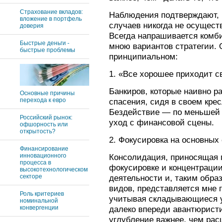
Страхование вкладов:
Наблюдения подтверждают, 
вложение в портфель
случаев никогда не осущест
доверия
Всегда напрашивается комб
Быстрые деньги -
мною вариантов стратегии. 
быстрые проблемы
принципиальном:
1. «Все хорошее приходит с
Банкиров, которые наивно 
Основные причины
перехода к евро
спасения, сидя в своем кре
Бездействие — по меньшей м
Российский рынок:
уход с финансовой сцены.
офшорность или
открытость?
2. Фокусировка на основных
Финансирование
инновационного
Консолидация, приносящая 
процесса в
фокусировке и концентраци
высокотехнологическом
секторе
деятельности и, таким обра
видов, представляется мне 
Роль критериев
учитывая складывающиеся у
номинальной
конвергенции
далеко впереди авантюрист
углубление важнее, чем рас