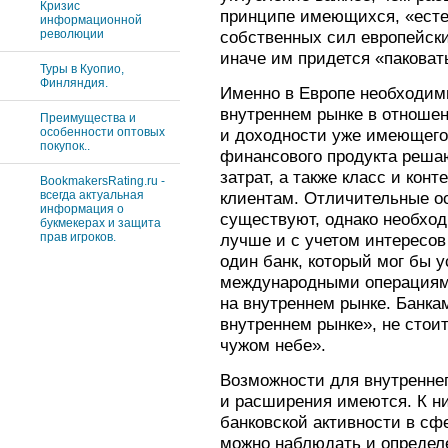
Кризис
принципе имеющихся, «есте
информационной
революции
собственных сил европейски
иначе им придется «паковат
Туры в Куопио,
Финляндия.
Именно в Европе необходим
внутреннем рынке в отноше
Преимущества и
особенности оптовых
и доходности уже имеющего
покупок..
финансового продукта реша
затрат, а также класс и кон
BookmakersRating.ru -
всегда актуальная
клиентам. Отличительные о
информация о
существуют, однако необход
букмекерах и защита
прав игроков.
лучше и с учетом интересов
один банк, который мог бы 
международными операциям
на внутреннем рынке. Банк
внутреннем рынке», не стои
чужом небе».
Возможности для внутреннег
и расширения имеются. К н
банковской активности в сф
можно наблюдать и определ