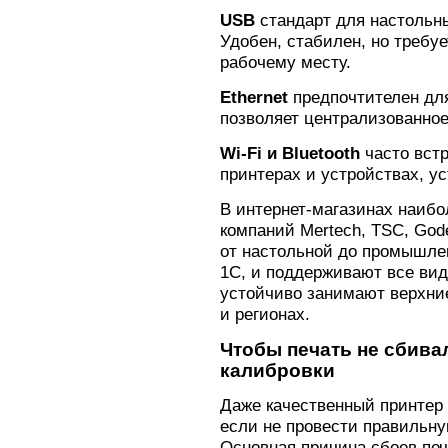
USB
стандарт для настольн
Удобен, стабилен, но требу
рабочему месту.
Ethernet
предпочтителен дл
позволяет централизованное
Wi-Fi и Bluetooth
часто вст
принтерах и устройствах, у
В интернет-магазинах наиб
компаний Mertech, TSC, God
от настольной до промышле
1С, и поддерживают все ви
устойчиво занимают верхни
и регионах.
Чтобы печать не сбива
калибровки
Даже качественный принтер
если не провести правильну
Основная причина сбоев пе