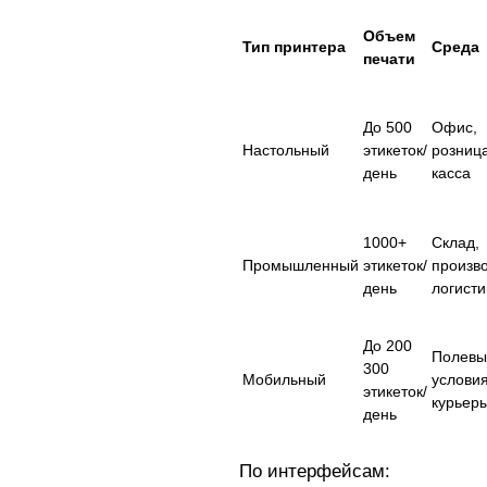
Объем
Тип принтера
Среда
печати
До 500
Офис,
Настольный
этикеток/
розница
день
касса
1000+
Склад,
Промышленный
этикеток/
произво
день
логисти
До 200
Полевы
300
Мобильный
условия
этикеток/
курьер
день
По интерфейсам: