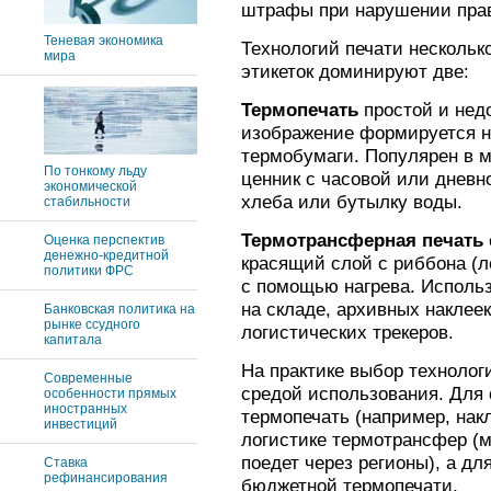
штрафы при нарушении прав
Теневая экономика
Технологий печати нескольк
мира
этикеток доминируют две:
Термопечать
простой и недо
изображение формируется н
термобумаги. Популярен в м
По тонкому льду
ценник с часовой или дневн
экономической
хлеба или бутылку воды.
стабильности
Термотрансферная печать
Оценка перспектив
денежно-кредитной
красящий слой с риббона (л
политики ФРС
с помощью нагрева. Использ
на складе, архивных наклее
Банковская политика на
рынке ссудного
логистических трекеров.
капитала
На практике выбор технологи
Современные
средой использования. Для
особенности прямых
иностранных
термопечать (например, нак
инвестиций
логистике термотрансфер (м
поедет через регионы), а дл
Ставка
рефинансирования
бюджетной термопечати.