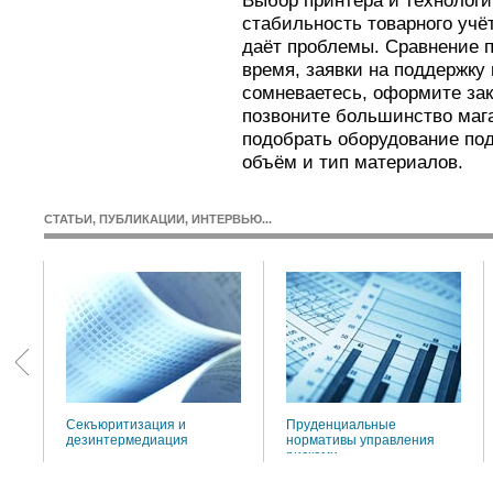
Выбор принтера и технологи
стабильность товарного уч
даёт проблемы. Сравнение п
время, заявки на поддержку
сомневаетесь, оформите зак
позвоните большинство мага
подобрать оборудование под
объём и тип материалов.
СТАТЬИ, ПУБЛИКАЦИИ, ИНТЕРВЬЮ...
:
Секъюритизация и
Пруденциальные
дезинтермедиация
нормативы управления
рисками