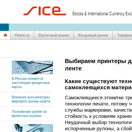
Новости
Валютный рынок
Фондовый рынок
Товарны
Выбираем принтеры дл
ленте
В России появятся
Какие существуют техн
настоящие кредитные
самоклеящихся матери
карты
Самоклеящиеся этикетки тр
Влияние конъюнктуры
мирового рынка нефти
технологии печати, потому ч
службы маркировки, качест
Положение рубля на
стойкость к условиям хране
валютных рынках
Неудачный выбор технологии
испорченные рулоны, а сбой