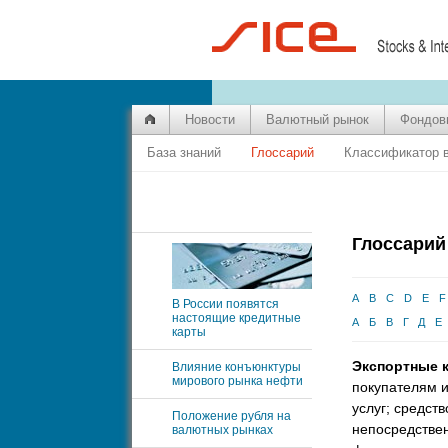
Новости
Валютный рынок
Фондов
База знаний
Глоссарий
Классификатор 
Глоссарий
a
b
c
d
e
В России появятся
настоящие кредитные
а
б
в
г
д
карты
Экспортные 
Влияние конъюнктуры
мирового рынка нефти
покупателям и
услуг; средств
Положение рубля на
непосредствен
валютных рынках