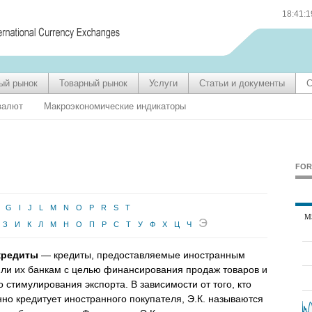
18:41:
ый рынок
Товарный рынок
Услуги
Статьи и документы
С
валют
Макроэкономические индикаторы
FOR
f
g
i
j
l
m
n
o
p
r
s
t
э
е
з
и
к
л
м
н
о
п
р
с
т
у
ф
х
ц
ч
кредиты
— кредиты, предоставляемые иностранным
ли их банкам с целью финансирования продаж товаров и
о стимулирования экспорта. В зависимости от того, кто
но кредитует иностранного покупателя, Э.К. называются