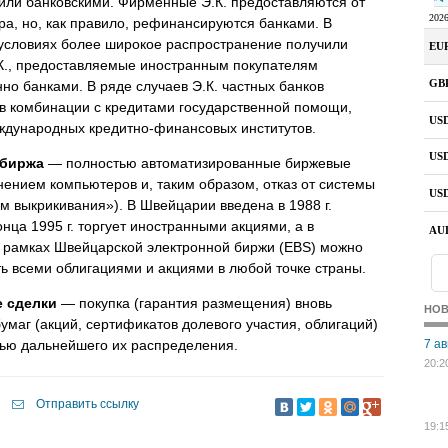
ли банковскими. Фирменные Э.К. предоставляются от
ра, но, как правило, рефинансируются банками. В
условиях более широкое распространение получили
.К., предоставляемые иностранным покупателям
но банками. В ряде случаев Э.К. частных банков
в комбинации с кредитами государственной помощи,
ждународных кредитно-финансовых институтов.
 биржа
— полностью автоматизированные биржевые
нением компьютеров и, таким образом, отказ от системы
тем выкрикивания»). В Швейцарии введена в 1988 г.
онца 1995 г. торгует иностранными акциями, а в
 рамках Швейцарской электронной биржи (EBS) можно
ть всеми облигациями и акциями в любой точке страны.
 сделки
— покупка (гарантия размещения) вновь
НО
маг (акций, сертификатов долевого участия, облигаций)
лью дальнейшего их распределения.
7 ав
20:2
Отправить ссылку
19:1