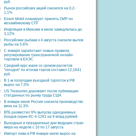
руб.
Рынок российских акций снизился на 0,2-
5
1,1%
Exxon Mobil планирует принять ОИР по
8
мозамбикскому СПГ
Инфляция в Мексике в июле замедлилась до
1
3,12%
Российские рыбаки к 4 августа снизили вылов
2
рыбы на 5,6%
С января заработают новые правила
4
регулирования трансграничной онлайн-
торговли в ЕАЭС
Средний курс юаня со сроком расчетов
0
"сегодня" по итогам торгов составил 12,1641
руб.
В 1-м полугодии въездной турпоток в РФ
1
вырос на 7,5%
US Treasuries дорожают после публикации
2
статданных по рынку труда США
В январе-июле Россия снизила производство
3
вина на 11,3%
ВТБ разместил 9% выпуска однодневных
0
бондов серии КС-4-1261 на 9 млрд рублей
Выходные и праздничные дни ведущих стран
0
мира на неделе с 10 по 17 августа
Импорт пива в РФ январе-июле вырос на
7