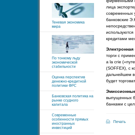
фирменными и
лица экспорте
современных 
банковские Э
Теневая экономика
непосредствен
мира
используются 
кредитами ме
Электронная
торги с приме
По тонкому льду
a la crie («пу
экономической
стабильности
(SOFFEX), с к
дальнейшем в
Оценка перспектив
будет торгова
денежно-кредитной
политики ФРС
Эмиссионные
Банковская политика на
выпущенных бу
рынке ссудного
банками с це
капитала
Современные
особенности прямых
Печать
иностранных
инвестиций