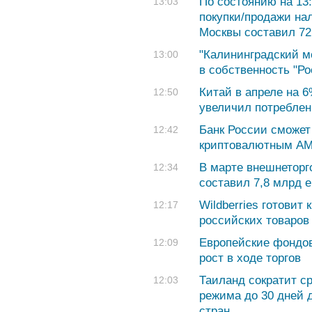
По состоянию на 13
13:03
покупки/продажи на
Москвы составил 72,
"Калининградский м
13:00
в собственность "Р
Китай в апреле на 
12:50
увеличил потреблен
Банк России сможет
12:42
криптовалютным AM
В марте внешнетор
12:34
составил 7,8 млрд 
Wildberries готовит 
12:17
российских товаров
Европейские фондо
12:09
рост в ходе торгов
Таиланд сократит с
12:03
режима до 30 дней 
стран