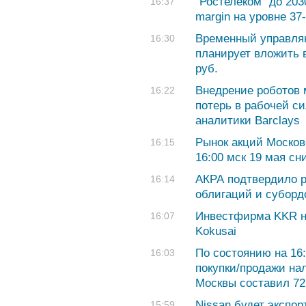
"Ростелеком" до 203
16:37
margin на уровне 37
Временный управля
16:30
планирует вложить 
руб.
Внедрение роботов 
16:22
потерь в рабочей сил
аналитики Barclays
Рынок акций Москов
16:15
16:00 мск 19 мая сн
АКРА подтвердило р
16:14
облигаций и суборд
Инвестфирма KKR н
16:07
Kokusai
По состоянию на 16
16:03
покупки/продажи на
Москвы составил 72,
Nissan будет экспо
15:59