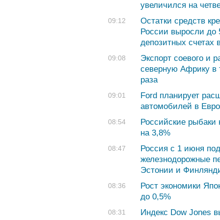
увеличился на четв
Остатки средств кр
09:12
России выросли до 5
депозитных счетах 
Экспорт соевого и р
09:08
северную Африку в 
раза
Ford планирует рас
09:01
автомобилей в Евро
Российские рыбаки 
08:54
на 3,8%
Россия с 1 июня по
08:47
железнодорожные пе
Эстонии и Финлянд
Рост экономики Япо
08:36
до 0,5%
Индекс Dow Jones в
08:31