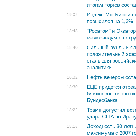
итогам торгов соста
Индекс МосБиржи сн
19:02
повысился на 1,3%
"Росатом" и Эквато
18:48
меморандум о сотру
Сильный рубль и с
18:40
положительный эффе
сталь для российск
аналитики
Нефть вечером оста
18:32
ЕЦБ придется отреа
18:30
ближневосточного к
Бундесбанка
Трамп допустил воз
18:22
удара США по Иран
Доходность 30-летн
18:15
максимума с 2007 г