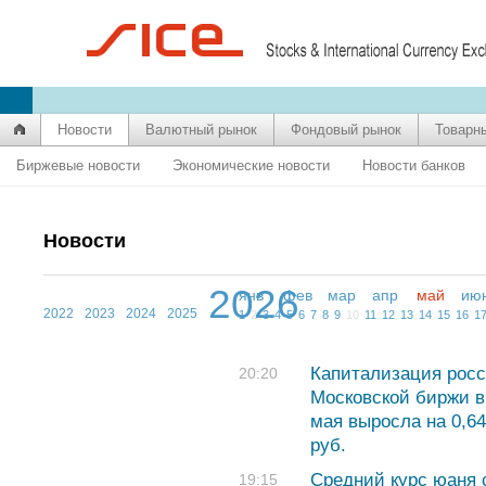
Новости
Валютный рынок
Фондовый рынок
Товарн
Биржевые новости
Экономические новости
Новости банков
Новости
2026
янв
фев
мар
апр
май
ию
2022
2023
2024
2025
1
2
3
4
5
6
7
8
9
10
11
12
13
14
15
16
1
Капитализация росс
20:20
Московской биржи в
мая выросла на 0,6
руб.
Средний курс юаня с
19:15