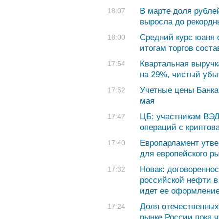
В марте доля рубле
18:07
выросла до рекордн
Средний курс юаня с
18:00
итогам торгов соста
Квартальная выручк
17:54
на 29%, чистый убыт
Учетные цены Банка
17:52
мая
ЦБ: участникам ВЭ
17:47
операций с крипто
Европарламент утв
17:40
для европейского р
Новак: договоренно
17:32
российской нефти в 
идет ее оформлени
Доля отечественных
17:24
рынке России пока 