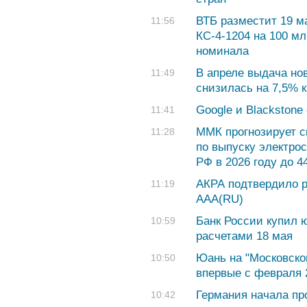
ВТБ разместит 19 м
11:56
КС-4-1204 на 100 мл
номинала
В апреле выдача но
11:49
снизилась на 7,5% к
Google и Blackston
11:41
ММК прогнозирует с
11:28
по выпуску электрос
РФ в 2026 году до 
АКРА подтвердило р
11:19
АAA(RU)
Банк России купил ю
10:59
расчетами 18 мая
Юань на "Московской
10:50
впервые с февраля 
Германия начала пр
10:42