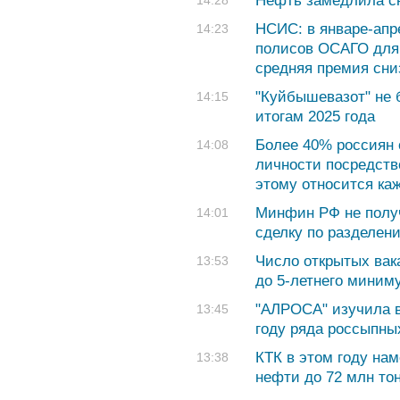
Нефть замедлила с
14:28
НСИС: в январе-апр
14:23
полисов ОСАГО для 
средняя премия сниз
"Куйбышевазот" не 
14:15
итогам 2025 года
Более 40% россиян
14:08
личности посредств
этому относится ка
Минфин РФ не получа
14:01
сделку по разделен
Число открытых вак
13:53
до 5-летнего миним
"АЛРОСА" изучила в
13:45
году ряда россыпны
КТК в этом году на
13:38
нефти до 72 млн то