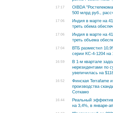
OIBDA "Ростелекома"
17:17
500 млрд руб., рас
Индия в марте на 4
17:06
треть обема обеспе
Индия в марте на 4
17:06
треть объема обесп
ВТБ разместил 10,9
17:04
серии КС-4-1204 на 
В 1-м квартале зад
16:59
нерезидентами по 
увеличилась на $118
Финская Terrafame 
16:52
производства сканд
Соткамо
Реальный эффективн
16:44
на 3,4%, в январе-а