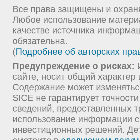
Все права защищены и охраня
Любое использование материа
качестве источника информац
обязательна.
(
Подробнее об авторских пра
Предупреждение о рисках:
И
сайте, носит общий характер 
Содержание может изменятьс
SICE не гарантирует точност
сведений, предоставленных т
использование информации с
инвестиционных решений.
Де