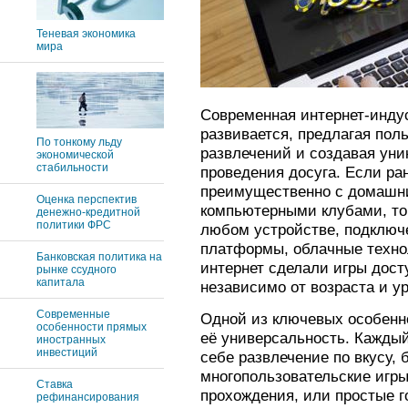
Теневая экономика
мира
Современная интернет-инду
развивается, предлагая пол
По тонкому льду
развлечений и создавая ун
экономической
стабильности
проведения досуга. Если р
преимущественно с домашн
Оценка перспектив
компьютерными клубами, то 
денежно-кредитной
политики ФРС
любом устройстве, подключ
платформы, облачные техно
Банковская политика на
интернет сделали игры дост
рынке ссудного
капитала
независимо от возраста и ур
Современные
Одной из ключевых особенн
особенности прямых
её универсальность. Каждый
иностранных
инвестиций
себе развлечение по вкусу, 
многопользовательские игры
Ставка
прохождения, или простые г
рефинансирования