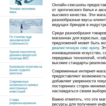
Онлайн-сексшопы предостав
Теневая экономика
от эротического белья и ак
мира
высокого качества. Эти маг
разнообразные вкусы клиент
ведущих брендов в индустр
Среди разнообразия товаров
По тонкому льду
магазинах для взрослых, од
экономической
предложений может быть в
стабильности
реалистичную секс куклу
. Э
Оценка перспектив
инновационное искусство, с
денежно-кредитной
передовых технологий, что
политики ФРС
высокие стандарты реализма
Банковская политика на
рынке ссудного
Современные интернет-мага
капитала
предоставляют возможность 
добавляет уверенности пок
Современные
особенности прямых
посторонних сторон минимиз
иностранных
наслаждаться своим выборо
инвестиций
Важно отметить, что эти ма
Ставка
рефинансирования
ресурсы для получения инф