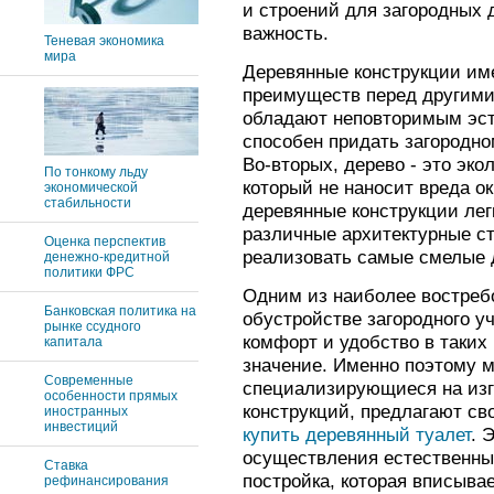
и строений для загородных
важность.
Теневая экономика
мира
Деревянные конструкции им
преимуществ перед другими
обладают неповторимым эст
способен придать загородно
Во-вторых, дерево - это эко
По тонкому льду
который не наносит вреда о
экономической
стабильности
деревянные конструкции лег
различные архитектурные ст
Оценка перспектив
реализовать самые смелые 
денежно-кредитной
политики ФРС
Одним из наиболее востреб
Банковская политика на
обустройстве загородного уч
рынке ссудного
комфорт и удобство в таких
капитала
значение. Именно поэтому м
Современные
специализирующиеся на изг
особенности прямых
конструкций, предлагают с
иностранных
инвестиций
купить деревянный туалет
. 
осуществления естественны
Ставка
постройка, которая вписыва
рефинансирования