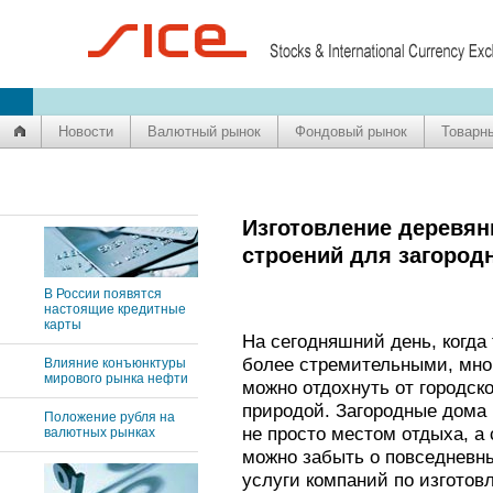
Новости
Валютный рынок
Фондовый рынок
Товарн
Изготовление деревян
строений для загород
В России появятся
настоящие кредитные
карты
На сегодняшний день, когда
более стремительными, мног
Влияние конъюнктуры
мирового рынка нефти
можно отдохнуть от городск
природой. Загородные дома 
Положение рубля на
не просто местом отдыха, а
валютных рынках
можно забыть о повседневны
услуги компаний по изготов