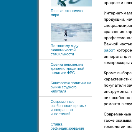
процесс и пов
Теневая экономика
Интернет-маг
мира
продукции, на
специализиро
сравнения хар
профессионал
Важной часть
По тонкому льду
работ
, которо
экономической
стабильности
аппараты для 
компрессоры и
Оценка перспектив
денежно-кредитной
Кроме выбора 
политики ФРС
характеристи
Банковская политика на
покупатели за
рынке ссудного
инструмента, 
капитала
них особенно 
Современные
ремонта в слу
особенности прямых
иностранных
Современные т
инвестиций
также оказыв
Ставка
технологии по
рефинансирования