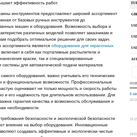
ышает эффективность работ.
азины инструментов предоставляют широкий ассортимент
чиная от базовых ручных инструментов до
ванных машин и оборудования. Возможность выбора и
актеристик различных моделей позволяет заказчикам и
ам подобрать оптимальное решение для своих задач.
ю ассортимента является
оборудование для окрасочных
е включает в себя как портативные распылители и
нанесения краски, так и специализированные
 системы для автоматической подачи материалов.
самого оборудования, важно учитывать его технические
ки и функциональные возможности. Профессиональные
НО
частую оценивают не только мощность и скорость работы
6 ав
но и его надёжность при длительном использовании. Для
20:2
важна гарантия качества и возможность обслуживания и
чае необходимости.
ребования безопасности и экологической безопасности
19:1
ают влияние на выбор оборудования. Инновационные
зволяют создавать эффективные и экологически чистые
19:0