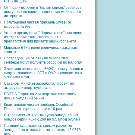
РТС - на 1,3%
ОТП банк включен в "белый список" сервисов,
9
доступных во время отключения мобильного
интернета
Полугодовая чистая прибыль Swiss Re
4
выросла на 9%
Указом президента "Шереметьево" выведено
9
из стратегического списка, сняты
препятствия для приватизации госпакета
Мировые ETF в июле вернулись к закупкам
5
золота
Пострадавшие от атак на Wildberries
4
селлеры могут получить отсрочки по налогам
Экономия экспортеров ЕАЭС от вступления в
0
силу соглашения о ЗСТ с ОАЭ оценивается в
$266 млн в год
Сазанов: Минфин разработал проект по
3
акцизу на импортную сталь
EBITDA Fraport во 2-м квартале оказалась
5
лучше ожиданий рынка
Квартальная чистая прибыль Occidental
8
Petroleum выросла почти в 10 раз
ВТБ разместил 9,5% выпуска однодневных
5
бондов серии КС-4-1260 на 9,5 млрд рублей
Средний курс юаня со сроком расчетов
0
"сегодня" по итогам торгов составил 12,0578
руб.