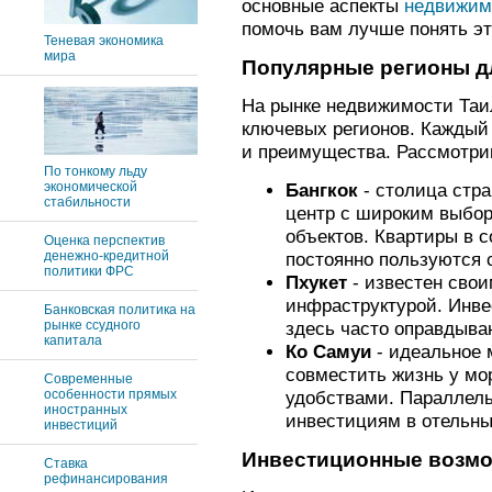
основные аспекты
недвижим
помочь вам лучше понять эт
Теневая экономика
мира
Популярные регионы д
На рынке недвижимости Таи
ключевых регионов. Каждый 
и преимущества. Рассмотри
По тонкому льду
экономической
Бангкок
- столица стр
стабильности
центр с широким выбо
объектов. Квартиры в 
Оценка перспектив
денежно-кредитной
постоянно пользуются 
политики ФРС
Пхукет
- известен сво
инфраструктурой. Инве
Банковская политика на
рынке ссудного
здесь часто оправдыва
капитала
Ко Самуи
- идеальное м
совместить жизнь у мо
Современные
особенности прямых
удобствами. Параллель
иностранных
инвестициям в отельны
инвестиций
Инвестиционные возм
Ставка
рефинансирования