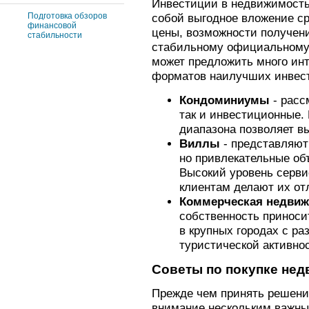
Инвестиции в недвижимость
Подготовка обзоров
собой выгодное вложение ср
финансовой
цены, возможности получени
стабильности
стабильному официальному 
может предложить много ин
форматов наилучших инвес
Кондоминиумы
- расс
так и инвестиционные.
диапазона позволяет в
Виллы
- представляют
но привлекательные объ
Высокий уровень серви
клиентам делают их от
Коммерческая недви
собственность приноси
в крупных городах с р
туристической активно
Советы по покупке не
Прежде чем принять решение
внимание нескольким важны