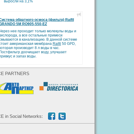
выросли на 3,1%
Система обратного осмоса (фильтр) Raifil
GRANDO 5М RO905-550-EZ
Через нее проходит только молекулы воды и
кислорода, а все остальные примеси
смываются в канализацию. В данной системе
стоит американская мембрана
Raifil
50 GPD,
которая производит 8 л воды в час.
Постфильтр доочищает воду, улучшает
привкус и запах воды.
CE PARTNERS
E in Social Networks: