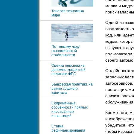
марки и модел
Теневая экономика
поиск запасны
мира
Одной из важн
возможность 
код, или иде
кодом, которы
По тонкому льду
выпуска и дру
экономической
пользователи 
стабильности
своего автомо
Оценка перспектив
денежно-кредитной
Онлайн-катал
политики ФРС
запасных част
автосервисов,
Банковская политика на
рынке ссудного
поставщиками,
капитала
снизить расхо
обслуживания
Современные
особенности прямых
иностранных
Кроме того, м
инвестиций
и изображения
убедиться, чт
Ставка
рефинансирования
чтобы избежат