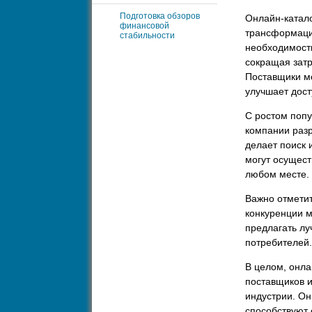
Подготовка обзоров
Онлайн-катало
финансовой
трансформаци
стабильности
необходимость
сокращая зат
Поставщики мо
улучшает дост
С ростом попу
компании раз
делает поиск 
могут осущест
любом месте.
Важно отметит
конкуренции 
предлагать лу
потребителей.
В целом, онла
поставщиков 
индустрии. Он
способствуют