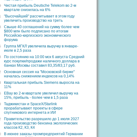
Чистая прибыль Deutsche Telekom во 2-м
9
квартале снизилась на 6%
"Высочайший" рассчитывает в этом году
1
увеличить производство на треть
Свыше 40 соглашений на сумму более чем
3
$800 млн было подписано по итогам
Российско-киргизского экономического
форума
Группа МГКЛ увеличила выручку в январе-
5
июле в 2,5 раза
По состоянию на 10:00 мск 6 августа Cредний
3
курс покупки/продажи наличного доллара в
банках Москвы составил 83,35/83,17 руб.
Основная сессия на "Московской бирже"
2
началась снижением индексов на 0,14%
Квартальная прибыль Siemens выросла на
4
11%
EBay во 2-м квартале увеличил выручку на
6
15%, прибыль - более чем в 1,5 раза
Таджикистан и SpaceX/Starlink
9
прорабатывают проекты в сфере
спутникового интернета и ИИ
Правительство разрешило до 1 июля 2027
2
года производство бензина экологических
классов К2, К3, К4
В июнее заказы промпредприятий Германии
0