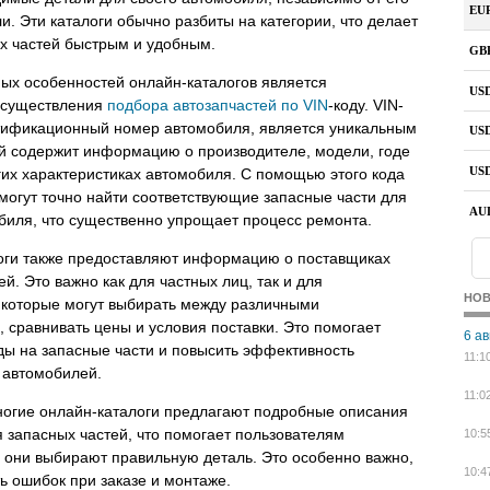
и. Эти каталоги обычно разбиты на категории, что делает
х частей быстрым и удобным.
ых особенностей онлайн-каталогов является
осуществления
подбора автозапчастей по VIN
-коду. VIN-
нтификационный номер автомобиля, является уникальным
й содержит информацию о производителе, модели, годе
гих характеристиках автомобиля. С помощью этого кода
могут точно найти соответствующие запасные части для
биля, что существенно упрощает процесс ремонта.
оги также предоставляют информацию о поставщиках
ей. Это важно как для частных лиц, так и для
НО
 которые могут выбирать между различными
 сравнивать цены и условия поставки. Это помогает
6 ав
ды на запасные части и повысить эффективность
11:1
 автомобилей.
11:0
ногие онлайн-каталоги предлагают подробные описания
 запасных частей, что помогает пользователям
10:5
о они выбирают правильную деталь. Это особенно важно,
10:4
ь ошибок при заказе и монтаже.