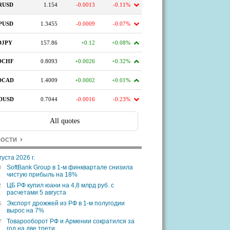
ВОСТИ
густа 2026 г.
SoftBank Group в 1-м финквартале снизила
0
чистую прибыль на 18%
ЦБ РФ купил юани на 4,8 млрд руб. с
2
расчетами 5 августа
Экспорт дрожжей из РФ в 1-м полугодии
5
вырос на 7%
Товарооборот РФ и Армении сократился за
7
год на две трети