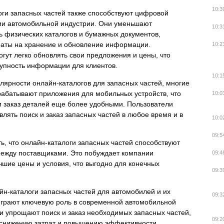
10:3
ги запасных частей также способствуют цифровой
и автомобильной индустрии. Они уменьшают
10:3
 физических каталогов и бумажных документов,
раты на хранение и обновление информации.
10:2
гут легко обновлять свои предложения и цены, что
упность информации для клиентов.
10:1
лярности онлайн-каталогов для запасных частей, многие
рабатывают приложения для мобильных устройств, что
10:0
и заказ деталей еще более удобными. Пользователи
влять поиск и заказ запасных частей в любое время и в
10:0
09:5
ь, что онлайн-каталоги запасных частей способствуют
между поставщиками. Это побуждает компании
09:4
чшие цены и условия, что выгодно для конечных
09:3
йн-каталоги запасных частей для автомобилей и их
09:3
играют ключевую роль в современной автомобильной
и упрощают поиск и заказ необходимых запасных частей,
09:2
 снижению затрат и повышению эффективности