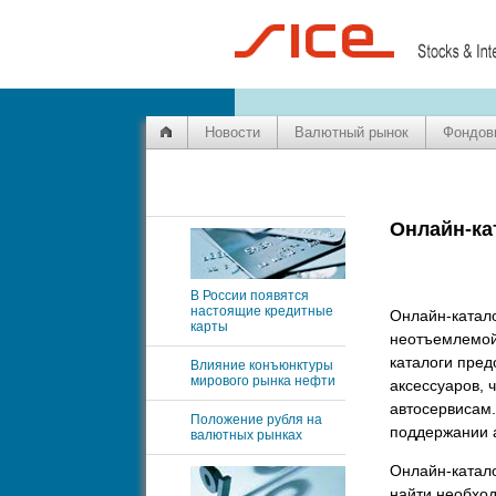
Новости
Валютный рынок
Фондов
Онлайн-ка
В России появятся
настоящие кредитные
Онлайн-катало
карты
неотъемлемой
каталоги пред
Влияние конъюнктуры
мирового рынка нефти
аксессуаров, 
автосервисам.
Положение рубля на
поддержании 
валютных рынках
Онлайн-катало
найти необход