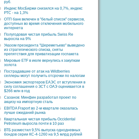
руб.
Индекс МосБиржи снизился на 0,7%, индекс
3
РТС - на 1,3%
ОТП банк включен в "белый список" сервисов,
9
доступных во время отключения мобильного
интернета
Полугодовая чистая прибыль Swiss Re
4
выросла на 9%
Указом президента "Шереметьево" выведено
9
из стратегического списка, сняты
препятствия для приватизации госпакета
Мировые ETF в июле вернулись к закупкам
5
золота
Пострадавшие от атак на Wildberries
4
селлеры могут получить отсрочки по налогам
Экономия экспортеров ЕАЭС от вступления в
0
силу соглашения о ЗСТ с ОАЭ оценивается в
$266 млн в год
Сазанов: Минфин разработал проект по
3
акцизу на импортную сталь
EBITDA Fraport во 2-м квартале оказалась
5
лучше ожиданий рынка
Квартальная чистая прибыль Occidental
8
Petroleum выросла почти в 10 раз
ВТБ разместил 9,5% выпуска однодневных
5
бондов серии КС-4-1260 на 9,5 млрд рублей