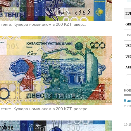
 тенге. Купюра номиналом в 200 KZT, аверс.
НО
6 ав
20:2
 тенге. Купюра номиналом в 200 KZT, реверс.
19:1