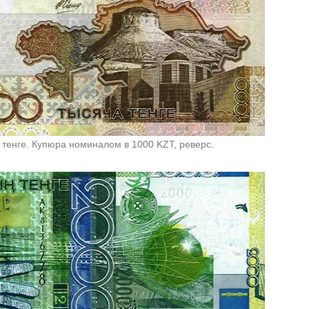
 тенге. Купюра номиналом в 1000 KZT, реверс.