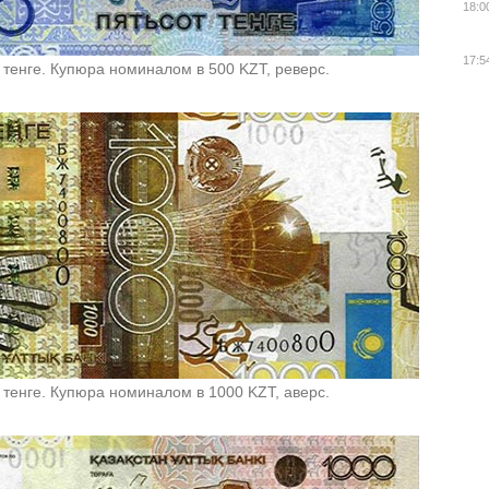
18:0
17:5
 тенге. Купюра номиналом в 500 KZT, реверс.
 тенге. Купюра номиналом в 1000 KZT, аверс.