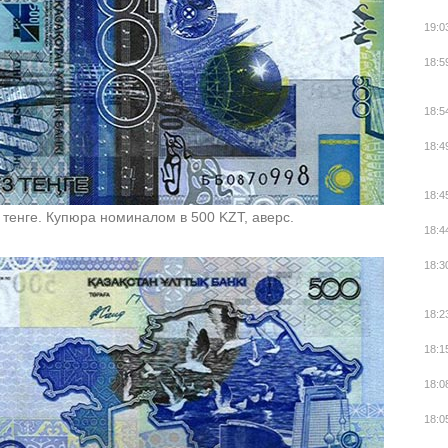
19:0
18:5
18:5
18:4
18:4
 тенге. Купюра номиналом в 500 KZT, аверс.
18:4
18:3
18:2
18:1
18:0
18:0