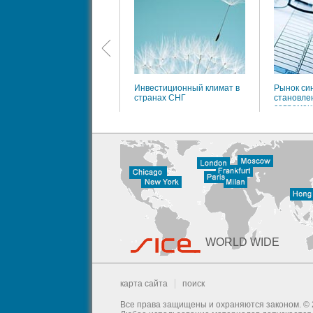
анк-клиент
Инвестиционный климат в
Рынок си
странах СНГ
становлен
современ
WORLD WIDE
карта сайта
поиск
Все права защищены и охраняются законом. © 