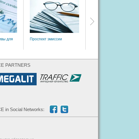
нормативы управления
рисками
ивы для
Проспект эмиссии
CE PARTNERS
E in Social Networks: