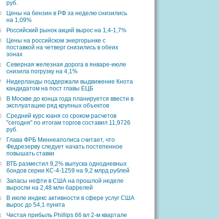
руб.
Цены на бензин в РФ за неделю снизились
0
на 1,09%
Российский рынок акций вырос на 1,4-1,7%
6
Цены на российском энергорынке с
8
поставкой на четверг снизились в обеих
зонах
Северная железная дорога в январе-июле
1
снизила погрузку на 4,1%
Нидерланды поддержали выдвижение Кнота
7
кандидатом на пост главы ЕЦБ
В Москве до конца года планируется ввести в
8
эксплуатацию ряд крупных объектов
Средний курс юаня со сроком расчетов
0
"сегодня" по итогам торгов составил 11,9726
руб.
Глава ФРБ Миннеаполиса считает, что
7
Федрезерву следует начать постепенное
повышать ставки
ВТБ разместил 9,2% выпуска однодневных
0
бондов серии КС-4-1259 на 9,2 млрд рублей
Запасы нефти в США на прошлой неделе
8
выросли на 2,48 млн баррелей
В июле индекс активности в сфере услуг США
5
вырос до 54,1 пункта
Чистая прибыль Phillips 66 вл 2-м квартале
1