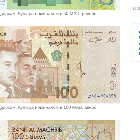
16:3
 дирхам. Купюра номиналом в 50 MAD, реверс.
 дирхам. Купюра номиналом в 100 MAD, аверс.