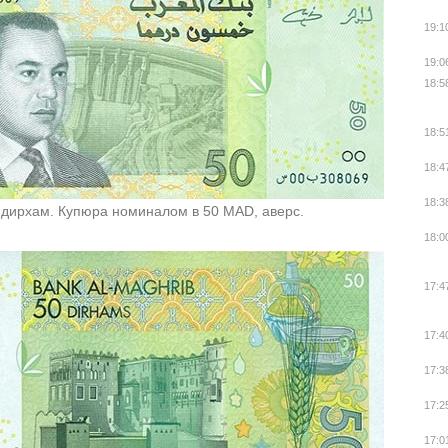
19:1
19:0
18:5
18:5
18:4
18:3
 дирхам. Купюра номиналом в 50 MAD, аверс.
18:0
17:4
17:4
17:3
17:2
17:0