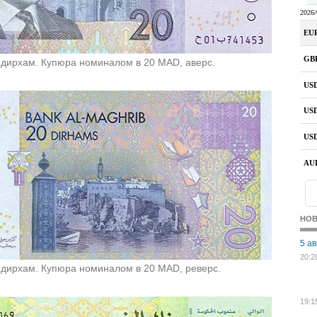
 дирхам. Купюра номиналом в 20 MAD, аверс.
НО
5 ав
20:2
 дирхам. Купюра номиналом в 20 MAD, реверс.
19:1