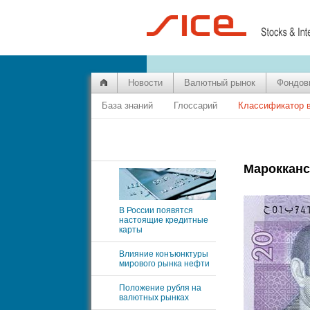
Новости
Валютный рынок
Фондов
База знаний
Глоссарий
Классификатор 
Марокканс
В России появятся
настоящие кредитные
карты
Влияние конъюнктуры
мирового рынка нефти
Положение рубля на
валютных рынках