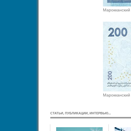
Марокканский
Марокканский
СТАТЬИ, ПУБЛИКАЦИИ, ИНТЕРВЬЮ...
BS. Взаимоотношения: