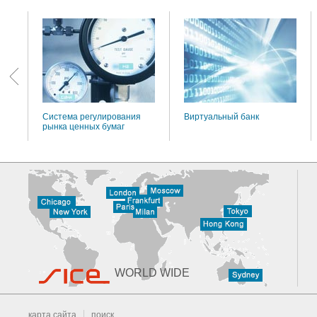
:
Система регулирования
Виртуальный банк
рынка ценных бумаг
WORLD WIDE
карта сайта
поиск