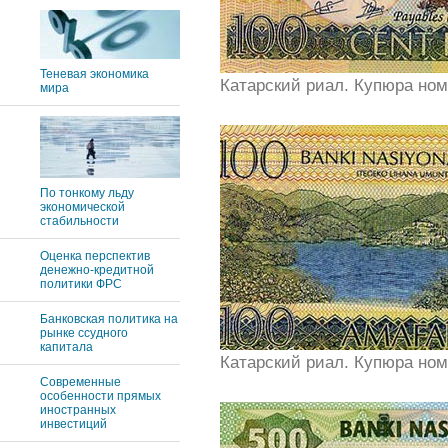
Теневая экономика
Катарский риал. Купюра ном
мира
По тонкому льду
экономической
стабильности
Оценка перспектив
денежно-кредитной
политики ФРС
Банковская политика на
рынке ссудного
капитала
Катарский риал. Купюра ном
Современные
особенности прямых
иностранных
инвестиций