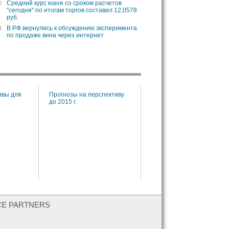
Средний курс юаня со сроком расчетов
0
"сегодня" по итогам торгов составил 12,0578
руб.
В РФ вернулись к обсуждению эксперимента
4
по продаже вина через интернет
ивы для
Прогнозы на перспективу
Пруденциальные
до 2015 г.
нормативы управления
рисками
CE PARTNERS