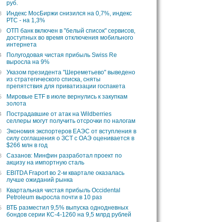
руб.
Индекс МосБиржи снизился на 0,7%, индекс
3
РТС - на 1,3%
ОТП банк включен в "белый список" сервисов,
9
доступных во время отключения мобильного
интернета
Полугодовая чистая прибыль Swiss Re
4
выросла на 9%
Указом президента "Шереметьево" выведено
9
из стратегического списка, сняты
препятствия для приватизации госпакета
Мировые ETF в июле вернулись к закупкам
5
золота
Пострадавшие от атак на Wildberries
4
селлеры могут получить отсрочки по налогам
Экономия экспортеров ЕАЭС от вступления в
0
силу соглашения о ЗСТ с ОАЭ оценивается в
$266 млн в год
Сазанов: Минфин разработал проект по
3
акцизу на импортную сталь
EBITDA Fraport во 2-м квартале оказалась
5
лучше ожиданий рынка
Квартальная чистая прибыль Occidental
8
Petroleum выросла почти в 10 раз
ВТБ разместил 9,5% выпуска однодневных
5
бондов серии КС-4-1260 на 9,5 млрд рублей