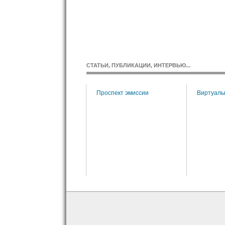
СТАТЬИ, ПУБЛИКАЦИИ, ИНТЕРВЬЮ...
BS. Взаимоотношения:
Проспект эмиссии
Виртуаль
анк-клиент