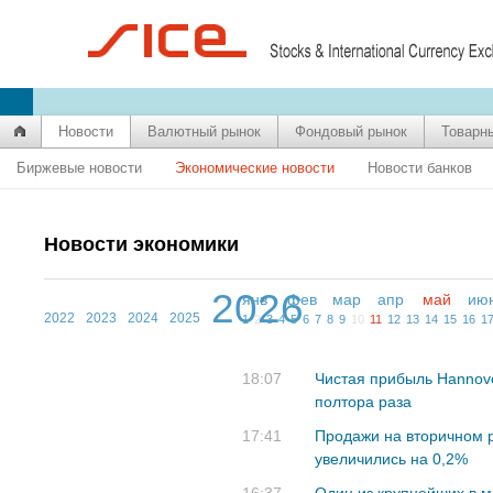
Новости
Валютный рынок
Фондовый рынок
Товарн
Биржевые новости
Экономические новости
Новости банков
Новости экономики
2026
янв
фев
мар
апр
май
ию
2022
2023
2024
2025
1
2
3
4
5
6
7
8
9
10
11
12
13
14
15
16
1
18:07
Чистая прибыль Hannove
полтора раза
17:41
Продажи на вторичном 
увеличились на 0,2%