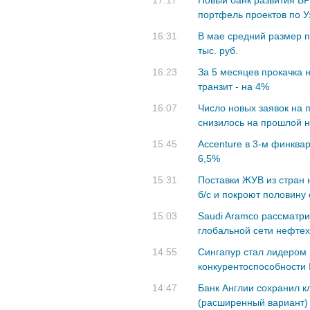
17:17
Новый банк развития Б
портфель проектов по У
16:31
В мае средний размер п
тыс. руб.
16:23
За 5 месяцев прокачка 
транзит - на 4%
16:07
Число новых заявок на 
снизилось на прошлой 
15:45
Accenture в 3-м финква
6,5%
15:31
Поставки ЖУВ из стран н
б/с и покроют половину
15:03
Saudi Aramco рассматр
глобальной сети нефте
14:55
Сингапур стал лидером 
конкурентоспособности
14:47
Банк Англии сохранил к
(расширенный вариант)