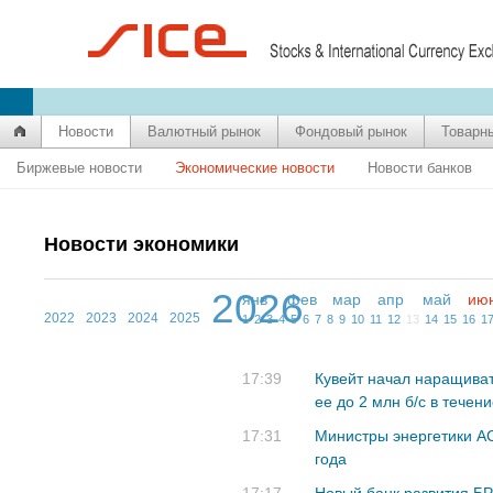
Новости
Валютный рынок
Фондовый рынок
Товарн
Биржевые новости
Экономические новости
Новости банков
Новости экономики
2026
янв
фев
мар
апр
май
ию
2022
2023
2024
2025
1
2
3
4
5
6
7
8
9
10
11
12
13
14
15
16
1
17:39
Кувейт начал наращиват
ее до 2 млн б/с в течен
17:31
Министры энергетики А
года