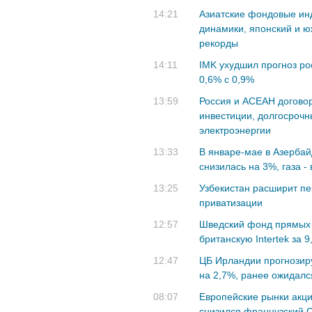
14:21
Азиатские фондовые ин
динамики, японский и 
рекорды
14:11
IMK ухудшил прогноз ро
0,6% с 0,9%
13:59
Россия и АСЕАН догово
инвестиции, долгосрочны
электроэнергии
13:33
В январе-мае в Азерба
снизилась на 3%, газа -
13:25
Узбекистан расширит пе
приватизации
12:57
Шведский фонд прямых 
британскую Intertek за 
12:47
ЦБ Ирландии прогнозиру
на 2,7%, ранее ожидалс
08:07
Европейские рынки акци
снизился французский 