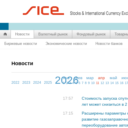
Новости
Валютный рынок
Фондовый рынок
Товарн
Биржевые новости
Экономические новости
Новости банков
Новости
2026
янв
фев
мар
апр
май
ию
2022
2023
2024
2025
1
2
3
4
5
6
7
8
9
10
11
12
13
14
15
16
1
17:57
Стоимость запуска спут
лет может снизиться в 2
17:15
Расширены параметры с
развитие газозаправочн
переоборудование авт