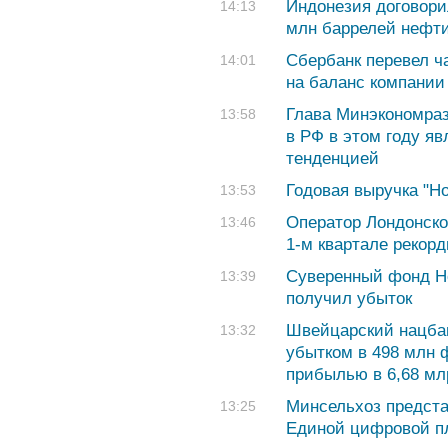
Индонезия договори
14:13
млн баррелей нефт
Сбербанк перевел ч
14:01
на баланс компании
Глава Минэкономра
13:58
в РФ в этом году я
тенденцией
Годовая выручка "Н
13:53
Оператор Лондонско
13:46
1-м квартале рекор
Суверенный фонд Но
13:39
получил убыток
Швейцарский нацбан
13:32
убытком в 498 млн 
прибылью в 6,68 мл
Минсельхоз предст
13:25
Единой цифровой 