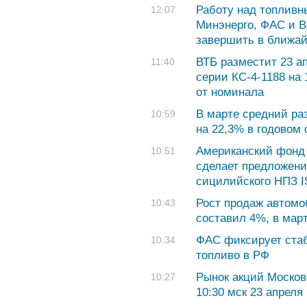
Работу над топлив
12:07
Минэнерго, ФАС и 
завершить в ближа
ВТБ разместит 23 а
11:40
серии КС-4-1188 на 
от номинала
В марте средний ра
10:59
на 22,3% в годовом
Американский фонд
10:51
сделает предложени
сицилийского НПЗ 
Рост продаж автомо
10:43
составил 4%, в март
ФАС фиксирует ста
10:34
топливо в РФ
Рынок акций Москов
10:27
10:30 мск 23 апреля