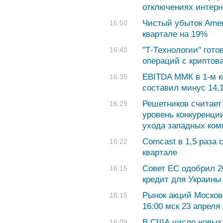
отключениях интерн
Чистый убыток Ameri
16:50
квартале на 19%
"Т-Технологии" гото
16:43
операций с криптов
EBITDA ММК в 1-м к
16:35
составил минус 14,
Решетников считае
16:29
уровень конкуренци
ухода западных ком
Comcast в 1,5 раза 
16:22
квартале
Совет ЕС одобрил 2
16:15
кредит для Украины
Рынок акций Москов
16:15
16:00 мск 23 апреля
В США число новых 
16:09