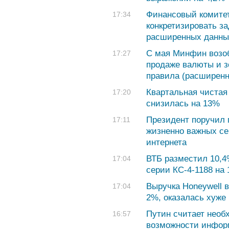
Финансовый комите
17:34
конкретизировать з
расширенных данны
С мая Минфин возоб
17:27
продаже валюты и з
правила (расширенн
Квартальная чистая
17:20
снизилась на 13%
Президент поручил 
17:11
жизненно важных се
интернета
ВТБ разместил 10,4
17:04
серии КС-4-1188 на 
Выручка Honeywell в
17:04
2%, оказалась хуже 
Путин считает необ
16:57
возможности инфор