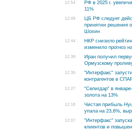
РФ в 2025 г. увелич
12:54
11%
ЦБ РФ следует дейс
12:49
принятии решения о
Шохин
НКР снизило рейтинг
12:44
изменило прогноз н
Иран получил перву
12:39
Ормузскому пролив
"Интерфакс" запуст
12:35
контрагентов в СПА
"Селигдар" в январ
12:27
золота на 13%
Чистая прибыль Hyun
12:18
упала на 23,6%, вы
"Интерфакс" запуск
12:07
клиентов и повыше