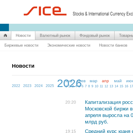
Новости
Валютный рынок
Фондовый рынок
Товарн
Биржевые новости
Экономические новости
Новости банков
Новости
2026
янв
фев
мар
апр
май
ию
2022
2023
2024
2025
1
2
3
4
5
6
7
8
9
10
11
12
13
14
15
16
1
Капитализация росс
20:20
Московской биржи в
апреля выросла на 
млрд руб.
Средний курс юаня с
19:15