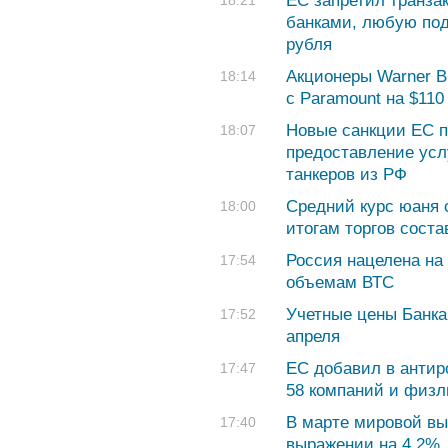
ЕС запретил транза
18:21
банками, любую под
рубля
Акционеры Warner B
18:14
с Paramount на $110
Новые санкции ЕС п
18:07
предоставление усл
танкеров из РФ
Средний курс юаня с
18:00
итогам торгов соста
Россия нацелена на 
17:54
объемам ВТС
Учетные цены Банка
17:52
апреля
ЕС добавил в антир
17:47
58 компаний и физл
В марте мировой вы
17:40
выражении на 4,2%