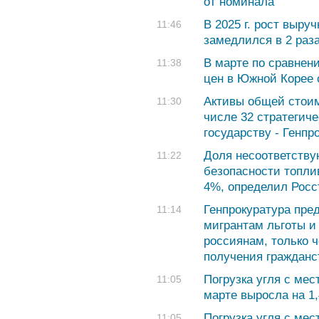
от номинала
В 2025 г. рост выру
11:46
замедлился в 2 раза
В марте по сравнен
11:38
цен в Южной Корее 
Активы общей стоим
11:30
числе 32 стратегич
государству - Генпр
Доля несоответств
11:22
безопасности топли
4%, определил Росс
Генпрокуратура пре
11:14
мигрантам льготы и
россиянам, только ч
получения гражданс
Погрузка угля с мес
11:05
марте выросла на 1
Погрузка угля с мес
11:05