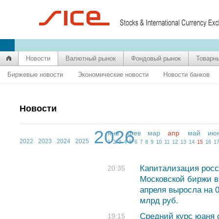
Новости
Валютный рынок
Фондовый рынок
Товарн
Биржевые новости
Экономические новости
Новости банков
Новости
2026
янв
фев
мар
апр
май
ию
2022
2023
2024
2025
1
2
3
4
5
6
7
8
9
10
11
12
13
14
15
16
1
Капитализация росс
20:35
Московской биржи в
апреля выросла на 
млрд руб.
Средний курс юаня с
19:15