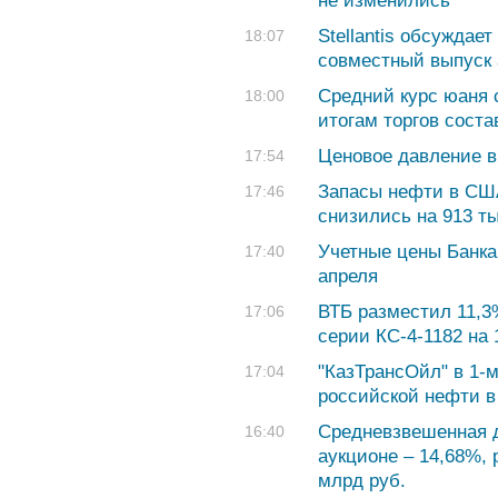
не изменились
Stellantis обсуждает
18:07
совместный выпуск 
Средний курс юаня с
18:00
итогам торгов соста
Ценовое давление 
17:54
Запасы нефти в СШ
17:46
снизились на 913 т
Учетные цены Банка
17:40
апреля
ВТБ разместил 11,3
17:06
серии КС-4-1182 на 
"КазТрансОйл" в 1-м
17:04
российской нефти в
Средневзвешенная 
16:40
аукционе – 14,68%,
млрд руб.