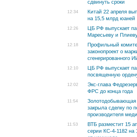
сдвинуть сроки
Китай 22 апреля вып
12:34
на 15,5 млрд юаней
ЦБ РФ выпускает п
12:26
Маресьеву и Плиев
Профильный комите
12:18
законопроект о марк
сгенерированного И
ЦБ РФ выпускает па
12:10
посвященную орден
Экс-глава Федрезер
12:02
ФРС до конца года
Золотодобывающая к
11:54
закрыла сделку по п
производителя меди
ВТБ разместит 15 а
11:53
серии КС-4-1182 на 