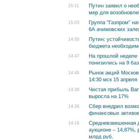
Путин заявил о нео
15:11
мер для возобновле
Группа "Газпром" н
15:03
6А ачимовских зале
Путин: устойчивост
14:55
бюджета необходим
На прошлой неделе 
14:47
понизились на 9 ба
Рынок акций Москов
14:45
14:30 мск 15 апреля
Чистая прибыль Bank
14:38
выросла на 17%
Сбер внедрил возм
14:26
финансовых активов
Средневзвешенная 
14:16
аукционе – 14,87%,
млрд руб.