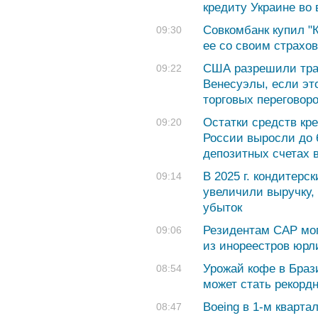
кредиту Украине во 
Совкомбанк купил "К
09:30
ее со своим страхо
США разрешили тра
09:22
Венесуэлы, если эт
торговых переговор
Остатки средств кр
09:20
России выросли до 6
депозитных счетах 
В 2025 г. кондитерс
09:14
увеличили выручку,
убыток
Резидентам САР мог
09:06
из инореестров юрл
Урожай кофе в Браз
08:54
может стать рекорд
Boeing в 1-м кварта
08:47