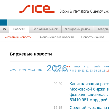
Новости
Валютный рынок
Фондовый рынок
Товарн
Биржевые новости
Экономические новости
Новости банков
Биржевые новости
2026
янв
фев
мар
апр
май
ию
2022
2023
2024
2025
1
2
3
4
5
6
7
8
9
10
11
12
13
14
15
16
1
Капитализация росс
20:20
Московской биржи в
февраля снизилась 
53410,981 млрд руб.
Средний курс юаня с
19:15