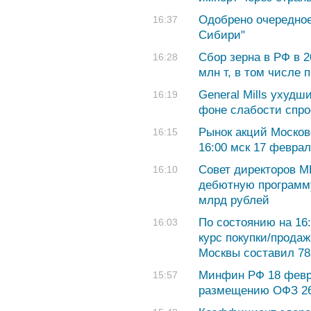
Одобрено очередно
16:37
Сибири"
Сбор зерна в РФ в 2
16:28
млн т, в том числе 
General Mills ухудш
16:19
фоне слабости спро
Рынок акций Москов
16:15
16:00 мск 17 февра
Совет директоров М
16:10
дебютную программ
млрд рублей
По состоянию на 16
16:03
курс покупки/продаж
Москвы составил 78,
Минфин РФ 18 февр
15:57
размещению ОФЗ 26