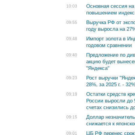
Основная сессия на
10:03
повышением индекс
Выручка РФ от эксп
09:55
году выросла на 27%
Импорт золота в Инд
09:48
годовом сравнении
Предложение по див
09:40
акцию будет вынесе
"Яндекса"
Рост выручки "Яндек
09:23
28%, за 2025 г. - 32
Остатки средств кр
09:19
России выросли до 
счетах снизились до
Доллар незначительн
09:15
снижается к японско
ЦБ РФ перенес срок
09:01