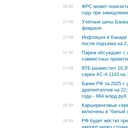
ФРС может понизить
18:08
году при замедлени
Учетные цены Банка
17:58
февраля
Инфляция в Канаде 
17:54
после подъема на 2
Париж обсуждает с
17:30
совместных проекто
ВТБ разместил 10,3
17:09
серии КС-4-1143 на 
Банки РФ за 2025 г.
17:08
драгметаллов на 22,
года - 664 млрд руб.
Каршеринговые серв
16:59
включены в "белый
РФ будет жёстко пр
16:48
импорт через стра