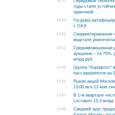
Передовые технолог
14:37
годы стали устойчи
практикой
Госдума ратифициро
14:29
с ОАЭ
Скорректированная 
14:22
квартале увеличила
Средневзвешенная 
14:12
аукционе – 14,75%,
млрд руб.
Группа "Аэрофлот" 
14:09
пассажиропоток на 
Рынок акций Москов
13:15
13:00 мск 13 мая сн
В 1-м квартале чис
13:07
составил 15,3 млрд 
Средний курс прода
13:05
банках Москвы дост