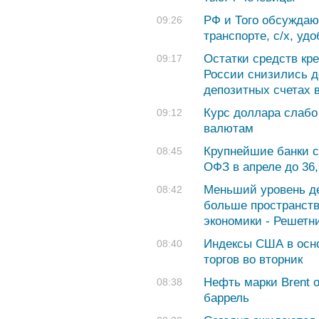
РФ и Того обсуждают
09:26
транспорте, с/х, уд
Остатки средств кр
09:17
России снизились до
депозитных счетах 
Курс доллара слабо
09:12
валютам
Крупнейшие банки с
08:45
ОФЗ в апреле до 36
Меньший уровень д
08:42
больше пространств
экономики - Решетн
Индексы США в осно
08:40
торгов во вторник
Нефть марки Brent о
08:38
баррель