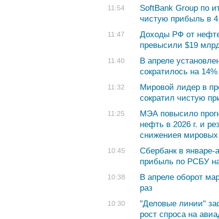
SoftBank Group по и
11:54
чистую прибыль в 4
Доходы РФ от нефте
11:47
превысили $19 млр
В апреле установле
11:40
сократилось на 14%
Мировой лидер в пр
11:32
сократил чистую пр
МЭА повысило прогн
11:25
нефть в 2026 г. и р
снижениея мировых 
Сбербанк в январе-
10:45
прибыль по РСБУ на
В апреле оборот мар
10:38
раз
"Деловые линии" за
10:30
рост спроса на авиа