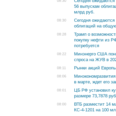
Сегодня ожидаются 
08:30
56 выпускам облига
млрд руб.
Сегодня ожидаются 
08:30
облигаций на общую
Трамп о возможност
08:28
покупку нефти из РФ
потребуется
Минэнерго США пони
08:22
спроса на ЖУВ в 2026
Рынки акций Европы
08:11
Минэкономразвития 
08:06
в марте, ждет его з
ЦБ РФ установил ку
08:01
размере 73,7878 руб.
ВТБ разместит 14 м
08:00
КС-4-1201 на 100 м