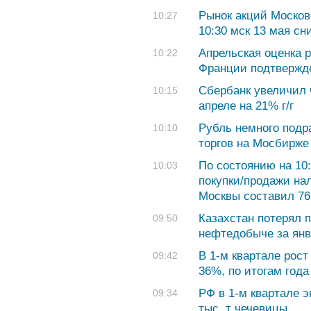
Рынок акций Москов
10:27
10:30 мск 13 мая сн
Апрельская оценка р
10:22
Франции подтвержде
Сбербанк увеличил
10:15
апреле на 21% г/г
Рубль немного подра
10:10
торгов на Мосбирже
По состоянию на 10
10:03
покупки/продажи на
Москвы составил 76,
Казахстан потерял п
09:50
нефтедобыче за янв
В 1-м квартале рост
09:42
36%, по итогам года
РФ в 1-м квартале э
09:34
тыс. т чечевицы