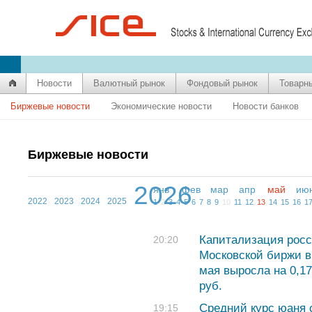
Новости
Валютный рынок
Фондовый рынок
Товарн
Биржевые новости
Экономические новости
Новости банков
Биржевые новости
2026
янв
фев
мар
апр
май
ию
2022
2023
2024
2025
1
2
3
4
5
6
7
8
9
10
11
12
13
14
15
16
1
Капитализация росс
20:20
Московской биржи в
мая выросла на 0,1
руб.
Средний курс юаня с
19:15