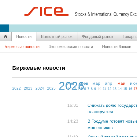
Новости
Валютный рынок
Фондовый рынок
Товарн
Биржевые новости
Экономические новости
Новости банков
Биржевые новости
2026
янв
фев
мар
апр
май
ию
2022
2023
2024
2025
1
2
3
4
5
6
7
8
9
10
11
12
13
14
15
16
1
16:31
Снижать долю государст
планируется
14:23
В Госдуме готовят новы
мошенников