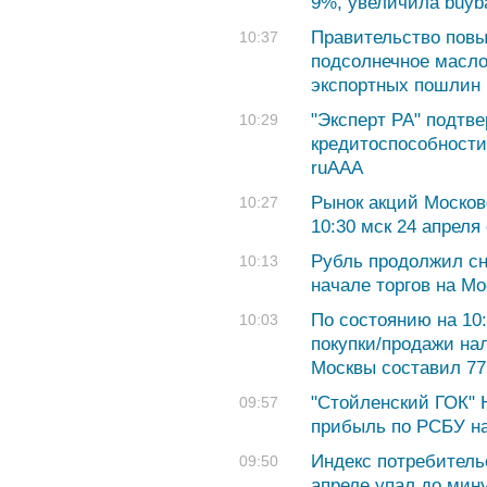
9%, увеличила buyb
Правительство повы
10:37
подсолнечное масло
экспортных пошлин
"Эксперт РА" подтв
10:29
кредитоспособности
ruAAA
Рынок акций Москов
10:27
10:30 мск 24 апреля
Рубль продолжил сн
10:13
начале торгов на М
По состоянию на 10:
10:03
покупки/продажи на
Москвы составил 77,
"Стойленский ГОК" 
09:57
прибыль по РСБУ на
Индекс потребитель
09:50
апреле упал до мину