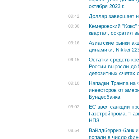
октября 2023 г.
Доллар завершает 
09:42
Кемеровский "Кокс"
09:30
квартал, сократил в
Азиатские рынки ак
09:16
динамики, Nikkei 22
Остатки средств кр
09:15
России выросли до 5
депозитных счетах 
Нападки Трампа на 
09:10
инвесторов от амери
Бундесбанка
ЕС ввел санкции пр
09:02
Газстройпрома, "Газ
НПЗ
Вайлдберриз-банк и
08:54
попали в число фин