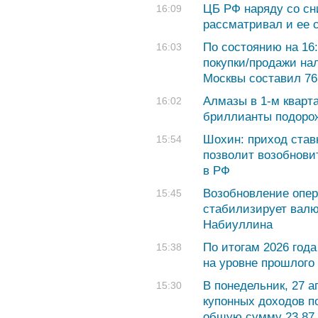
ЦБ РФ наряду со сн
16:09
рассматривал и ее 
По состоянию на 16:
16:03
покупки/продажи на
Москвы составил 76,
Алмазы в 1-м кварт
16:02
бриллианты подоро
Шохин: приход став
15:54
позволит возобнови
в РФ
Возобновление опе
15:45
стабилизирует валю
Набиуллина
По итогам 2026 год
15:38
на уровне прошлого 
В понедельник, 27 
15:30
купонных доходов п
общую сумму 23,87 