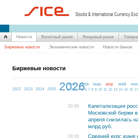
Новости
Валютный рынок
Фондовый рынок
Товарн
Биржевые новости
Экономические новости
Новости банков
Биржевые новости
2026
янв
фев
мар
апр
май
ию
2022
2023
2024
2025
1
2
3
4
5
6
7
8
9
10
11
12
13
14
15
16
1
Капитализация росс
20:20
Московской биржи в
апреля снизилась н
млрд руб.
Средний курс юаня с
19:15