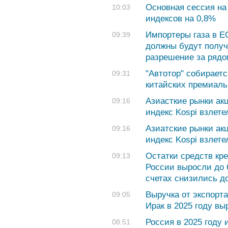
Основная сессия на
10:03
индексов на 0,8%
Импортеры газа в ЕС
09:39
должны будут получ
разрешение за ряд
"Автотор" собираетс
09:31
китайских премиаль
Азиасткие рынки акц
09:16
индекс Kospi взлете
Азиатские рынки акц
09:16
индекс Kospi взлете
Остатки средств кр
09:13
России выросли до 
счетах снизились до
Выручка от экспорт
09:05
Ирак в 2025 году вы
Россия в 2025 году 
08:51