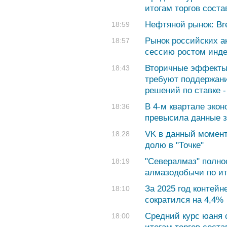
итогам торгов соста
Нефтяной рынок: Bre
18:59
Рынок российских а
18:57
сессию ростом инде
Вторичные эффекты
18:43
требуют поддержани
решений по ставке 
В 4-м квартале экон
18:36
превысила данные з
VK в данный момент
18:28
долю в "Точке"
"Севералмаз" полно
18:19
алмазодобычи по ит
За 2025 год контейн
18:10
сократился на 4,4%
Средний курс юаня с
18:00