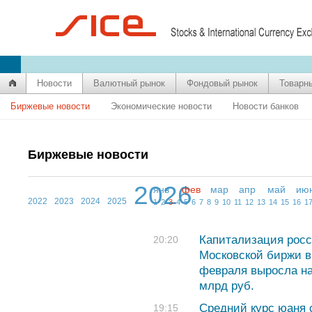
Новости
Валютный рынок
Фондовый рынок
Товарн
Биржевые новости
Экономические новости
Новости банков
Биржевые новости
2026
янв
фев
мар
апр
май
ию
2022
2023
2024
2025
1
2
3
4
5
6
7
8
9
10
11
12
13
14
15
16
1
Капитализация росс
20:20
Московской биржи в
февраля выросла на
млрд руб.
Средний курс юаня с
19:15