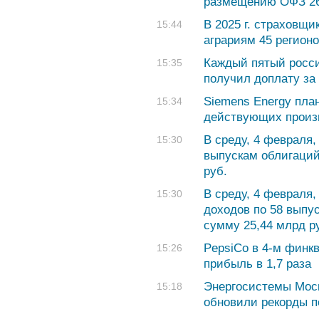
размещению ОФЗ 26
В 2025 г. страховщ
15:44
аграриям 45 регион
Каждый пятый росси
15:35
получил доплату за
Siemens Energy пла
15:34
действующих произ
В среду, 4 февраля
15:30
выпускам облигаций
руб.
В среду, 4 февраля
15:30
доходов по 58 выпу
сумму 25,44 млрд р
PepsiCo в 4-м финк
15:26
прибыль в 1,7 раза
Энергосистемы Моск
15:18
обновили рекорды 