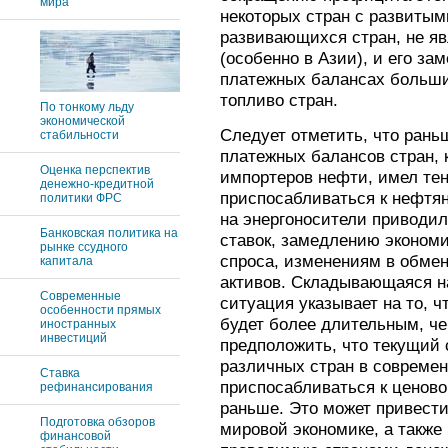
мира
некоторых стран с развитым
развивающихся стран, не я
(особенно в Азии), и его за
платежных балансах больш
топливо стран.
По тонкому льду
экономической
Следует отметить, что рань
стабильности
платежных балансов стран, к
Оценка перспектив
импортеров нефти, имел те
денежно-кредитной
приспосабливаться к нефтян
политики ФРС
на энергоносители приводи
Банковская политика на
ставок, замедлению экономи
рынке ссудного
спроса, изменениям в обмен
капитала
активов. Складывающаяся н
Современные
ситуация указывает на то, ч
особенности прямых
будет более длительным, чем
иностранных
инвестиций
предположить, что текущий 
различных стран в совреме
Ставка
приспосабливаться к ценов
рефинансирования
раньше. Это может привести
Подготовка обзоров
мировой экономике, а также
финансовой