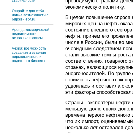
проводимую странами денеж
стабильности
экономическую политику.
Откройте для себя
новые возможности с
В целом повышение спроса н
биржей etxt.ru.
мировых цен на нефть оказа
состояние внешнего сектора
Аренда коммерческой
недвижимости:
нефти, причем его проявлен
основные нюансы.
числе в России, были во мн
очевидным следствием пов
Чехия: возможность
создания и ведения
стали высокие темпы роста 
перспективного и
соответственно, товарного э
надежного бизнеса.
странах, являющихся круп
энергоносителей. По группе 
стоимость нефтяного экспор
удвоилась и составила окол
эти факторы способствовали
Страны - экспортеры нефти с
меньшую долю своих дополн
времена первого нефтяного 
что их импорт, оцениваемый
несколько лет оставался до