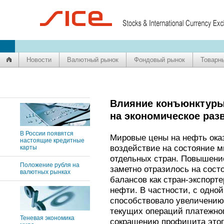
Новости
Валютный рынок
Фондовый рынок
Товарн
Влияние конъюнктуры
на экономическое разв
В России появятся
Мировые цены на нефть ока
настоящие кредитные
воздействие на состояние м
карты
отдельных стран. Повышение
Положение рубля на
заметно отразилось на сост
валютных рынках
балансов как стран-экспорте
нефти. В частности, с одно
способствовало увеличению 
текущих операций платежног
Теневая экономика
сокращению профицита этог