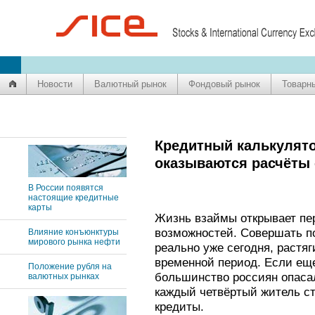
Новости
Валютный рынок
Фондовый рынок
Товарн
Кредитный калькулято
оказываются расчёты
В России появятся
настоящие кредитные
карты
Жизнь взаймы открывает пе
возможностей. Совершать по
Влияние конъюнктуры
мирового рынка нефти
реально уже сегодня, растя
временной период. Если ещ
Положение рубля на
большинство россиян опасал
валютных рынках
каждый четвёртый житель с
кредиты.