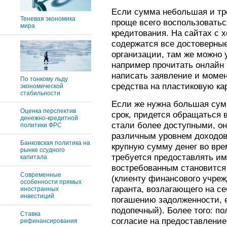
Если сумма небольшая и тре
Теневая экономика
проще всего воспользоватьс
мира
кредитования. На сайтах с 
содержатся все достоверны
организации, там же можно 
например прочитать онлайн 
написать заявление и моме
По тонкому льду
средства на пластиковую кар
экономической
стабильности
Если же нужна большая сум
Оценка перспектив
срок, придется обращаться в
денежно-кредитной
стали более доступными, он
политики ФРС
различным уровнем доходов.
Банковская политика на
крупную сумму денег во вре
рынке ссудного
требуется предоставлять им
капитала
востребованным становится
Современные
(клиенту финансового учреж
особенности прямых
гаранта, возлагающего на се
иностранных
инвестиций
погашению задолженности, е
подопечный). Более того: п
Ставка
согласие на предоставление
рефинансирования