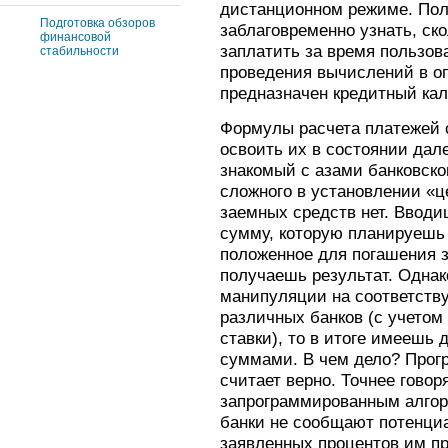
дистанционном режиме. Поль
Подготовка обзоров
заблаговременно узнать, ск
финансовой
заплатить за время пользов
стабильности
проведения вычислений в о
предназначен кредитный кал
Формулы расчета платежей 
освоить их в состоянии дал
знакомый с азами банковског
сложного в установлении «ц
заемных средств нет. Вводи
сумму, которую планируешь
положенное для погашения 
получаешь результат. Однак
манипуляции на соответств
различных банков (с учетом
ставки), то в итоге имеешь 
суммами. В чем дело? Прог
считает верно. Точнее говоря
запрограммированным алгор
банки не сообщают потенци
заявленных процентов им п