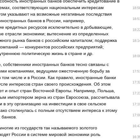
обность иностранных банков обеспечить кредитование в
емах, соответствующих национальным интересам
18:5
том указывают на возможные негативные последствия
18:5
иностранных банков в России, например,
ие кредитных ресурсов исключительно в добывающие,
18:2
е отрасли экономики; вытеснение из определенных
жного рынка банков с российским капиталом; поддержка
18:1
омпаний — конкурентов российских предприятий;
утреннюю политическую жизнь в стране и др.
18:0
, собственники иностранных банков тесно связаны с
ми компаниями, ведущими ожесточенную борьбу за
17:5
в том числе и в России. Как правило, иностранные банки
17:3
усле интересов стран своего происхождения. Об этом
ет и опыт стран Восточной Европы. Например, Польша,
17:2
ым импортером зерна из стран Евросоюза, рассчитывала
и в эту организацию на инвестиции в свое сельское
17:1
нако столкнулась с полным отсутствием интереса к этому
17:0
 банков.
16:4
 многие из государств так называемого золотого
одят России в системе мировой экономики роль
16:3