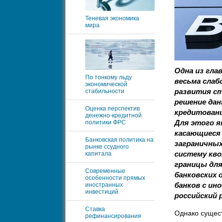
Теневая экономика
мира
Одна из гла
По тонкому льду
весьма слаб
экономической
развития с
стабильности
решение да
Оценка перспектив
кредитовани
денежно-кредитной
Для этого 
политики ФРС
касающиеся 
Банковская политика на
заграничных
рынке ссудного
систему кв
капитала
границы для
Современные
банковских 
особенности прямых
банков с и
иностранных
инвестиций
российский 
Ставка
Однако сущес
рефинансирования