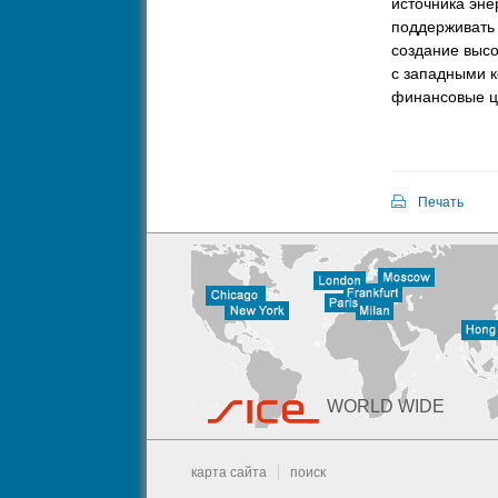
источника эне
поддерживать 
создание высо
с западными к
финансовые це
Печать
WORLD WIDE
карта сайта
поиск