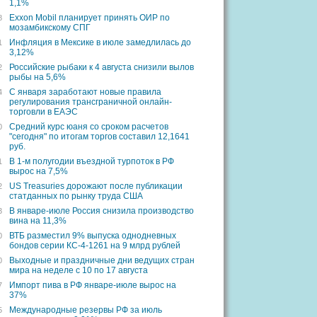
1,1%
Exxon Mobil планирует принять ОИР по
8
мозамбикскому СПГ
Инфляция в Мексике в июле замедлилась до
1
3,12%
Российские рыбаки к 4 августа снизили вылов
2
рыбы на 5,6%
С января заработают новые правила
4
регулирования трансграничной онлайн-
торговли в ЕАЭС
Средний курс юаня со сроком расчетов
0
"сегодня" по итогам торгов составил 12,1641
руб.
В 1-м полугодии въездной турпоток в РФ
1
вырос на 7,5%
US Treasuries дорожают после публикации
2
статданных по рынку труда США
В январе-июле Россия снизила производство
3
вина на 11,3%
ВТБ разместил 9% выпуска однодневных
0
бондов серии КС-4-1261 на 9 млрд рублей
Выходные и праздничные дни ведущих стран
0
мира на неделе с 10 по 17 августа
Импорт пива в РФ январе-июле вырос на
7
37%
Международные резервы РФ за июль
5