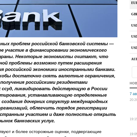
вных проблем российской банковской системы —
ое участие в финансировании экономического
траны. Некоторые экономисты считают, что
нной проблемы возможно путем расширения
я российской экономики иностранными банками.
якобы достаточно снять валютные ограничения,
получения российскими резидентами
НО
 ссуд, ликвидировать действующую в России
7 ав
отирования, устанавливающую определенные
20:2
 создания дочерних структур международных
организаций, облегчить порядок регистрации
ностранным участием и даже полностью открыть
19:1
рынок банковских услуг.
твуют и более осторожные оценки, подвергающие
19:0