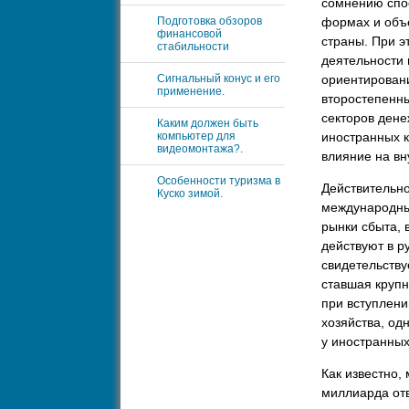
сомнению спос
Подготовка обзоров
формах и объ
финансовой
страны. При э
стабильности
деятельности 
Сигнальный конус и его
ориентирован
применение.
второстепенны
секторов дене
Каким должен быть
компьютер для
иностранных к
видеомонтажа?.
влияние на вн
Особенности туризма в
Действительно
Куско зимой.
международны
рынки сбыта, 
действуют в р
свидетельству
ставшая крупн
при вступлени
хозяйства, од
у иностранных
Как известно,
миллиарда отв