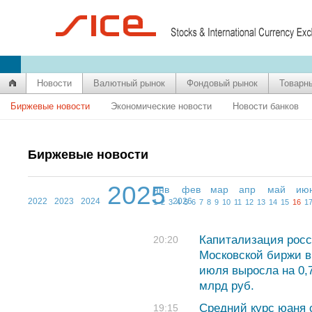
Новости
Валютный рынок
Фондовый рынок
Товарн
Биржевые новости
Экономические новости
Новости банков
Биржевые новости
2025
янв
фев
мар
апр
май
ию
2022
2023
2024
2026
1
2
3
4
5
6
7
8
9
10
11
12
13
14
15
16
1
Капитализация росс
20:20
Московской биржи в
июля выросла на 0,
млрд руб.
Средний курс юаня с
19:15