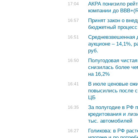
АКРА понизило рейт
17:04
компании до BBB+(R
Принят закон о вне
16:57
бюджетный процесс
Средневзвешенная 
16:51
аукционе – 14,1%, 
руб.
Полугодовая чиста
16:50
снизилась более чем
на 16,2%
В июле ценовые ож
16:41
повысились после с
ЦБ
За полугодие в РФ 
16:35
кредитования и лизи
тыс. автомобилей
Голикова: в РФ раст
16:27
ипотеке и по потре