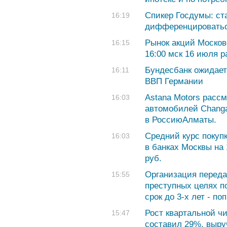
Спикер Госдумы: ст
16:19
дифференцироватьс
Рынок акций Москов
16:15
16:00 мск 16 июля р
Бундесбанк ожидает
16:11
ВВП Германии
Astana Motors расс
16:03
автомобилей Changa
в РоссиюАлматы.
Cредний курс покуп
16:03
в банках Москвы на 
руб.
Организация переда
15:55
преступных целях п
срок до 3-х лет - по
Рост квартальной ч
15:47
составил 29%, выру