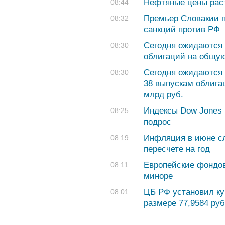
Нефтяные цены раст
08:44
Премьер Словакии по
08:32
санкций против РФ
Сегодня ожидаются 
08:30
облигаций на общую
Сегодня ожидаются 
08:30
38 выпускам облига
млрд руб.
Индексы Dow Jones 
08:25
подрос
Инфляция в июне сл
08:19
пересчете на год
Европейские фондов
08:11
миноре
ЦБ РФ установил ку
08:01
размере 77,9584 руб.