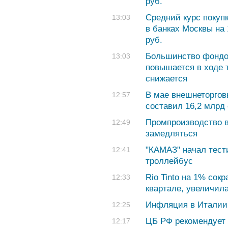
руб.
Cредний курс покуп
13:03
в банках Москвы на 
руб.
Большинство фондо
13:03
повышается в ходе 
снижается
В мае внешнеторго
12:57
составил 16,2 млрд
Промпроизводство в
12:49
замедляться
"КАМАЗ" начал тест
12:41
троллейбус
Rio Tinto на 1% сок
12:33
квартале, увеличил
Инфляция в Италии 
12:25
ЦБ РФ рекомендует 
12:17