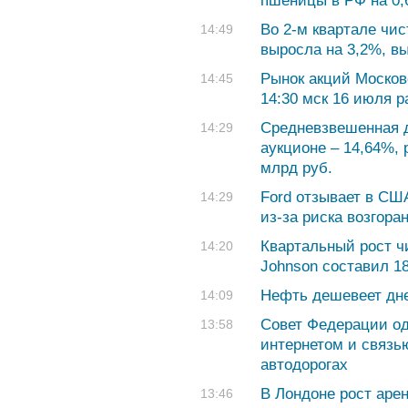
пшеницы в РФ на 0,
Во 2-м квартале чис
14:49
выросла на 3,2%, вы
Рынок акций Москов
14:45
14:30 мск 16 июля р
Средневзвешенная 
14:29
аукционе – 14,64%,
млрд руб.
Ford отзывает в СШ
14:29
из-за риска возгора
Квартальный рост ч
14:20
Johnson составил 1
Нефть дешевеет дн
14:09
Совет Федерации од
13:58
интернетом и связь
автодорогах
В Лондоне рост аре
13:46