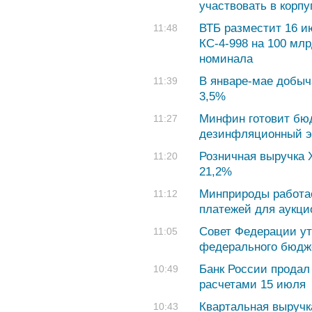
участвовать в корп
ВТБ разместит 16 и
11:48
КС-4-998 на 100 млр
номинала
В январе-мае добыч
11:39
3,5%
Минфин готовит бюд
11:27
дезинфляционный 
Розничная выручка 
11:20
21,2%
Минприроды работае
11:12
платежей для аукци
Совет Федерации у
11:05
федерального бюдже
Банк России продал 
10:49
расчетами 15 июля
Квартальная выручк
10:43